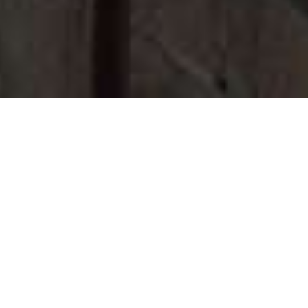
Couvreur Talence
Vous résidez à Talence et recherchez un artisan
qualifié pour prendre soin de votre
toit
?
Alg
Couverture
est votre référence incontournable !
Découvrez comment nous évaluons les
qualifications d'un
couvreur
, déchiffrez les coûts
associés et soyez informé des garanties offertes
pour chaque assise. Où expérience et expertise se
rencontrent, Alg Couverture s'engage à surpasser
vos attentes.