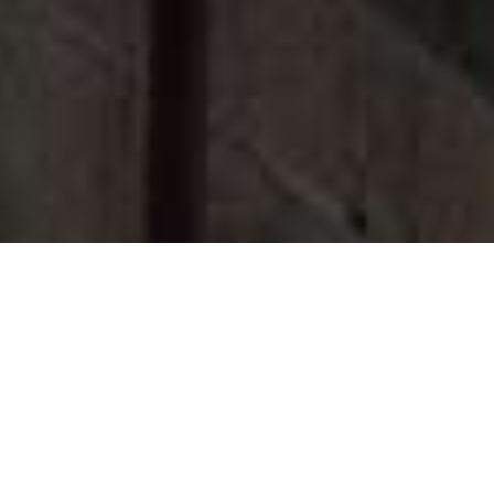
Couvreur Cenon
À la recherche des services d'un couvreur à Cenon ?
Alg Couverture est votre meilleure option ! Grâce à
notre expertise irréprochable et notre attention aux
détails, vous serez réellement satisfait.
Découvrez comment nous parvenons à garantir des
délais en parfait accord avec votre planning,
respectons votre budget, et assurons la plus haute