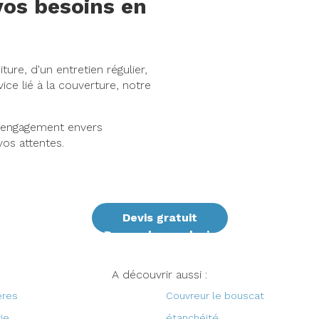
vos besoins en
ure, d'un entretien régulier,
ice lié à la couverture, notre
e engagement envers
vos attentes.
Devis gratuit
Demander un devis
A découvrir aussi :
ères
Couvreur le bouscat
ie
étanchéité